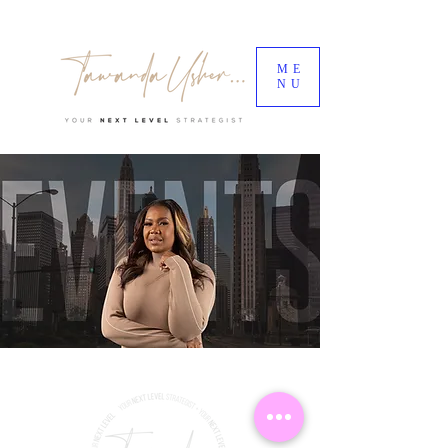
ME
NU